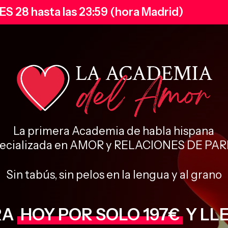
ES 28 hasta las 23:59 (hora Madrid)
La primera Academia de habla hispana
ecializada en AMOR y RELACIONES DE PA
Sin tabús, sin pelos en la lengua y al grano
RA
HOY POR SOLO 197€
Y LL