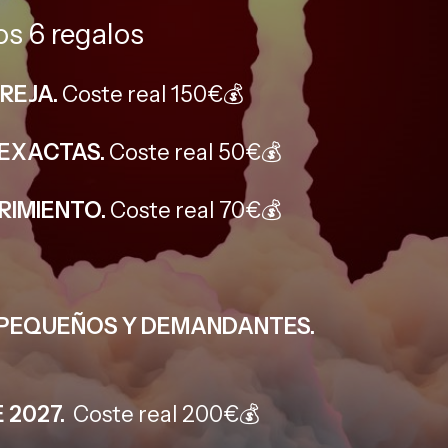
s 6 regalos
REJA.
Coste real 150€💰
s EXACTAS
.
Coste real 50€💰
RIMIENTO.
Coste real 70€💰
 PEQUEÑOS Y DEMANDANTES.
 2027.
Coste real 200€💰